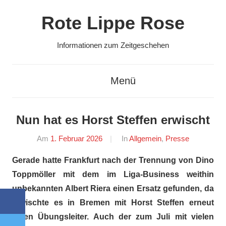
Zum
Rote Lippe Rose
Inhalt
springen
Informationen zum Zeitgeschehen
Menü
Nun hat es Horst Steffen erwischt
Am
1. Februar 2026
Von
In
Allgemein
,
Presse
Hans
Gerade hatte Frankfurt nach der Trennung von Dino
Zaremba
Toppmöller mit dem im Liga-Business weithin
unbekannten Albert Riera einen Ersatz gefunden, da
Facebook
erwischte es in Bremen mit Horst Steffen erneut
einen Übungsleiter. Auch der zum Juli mit vielen